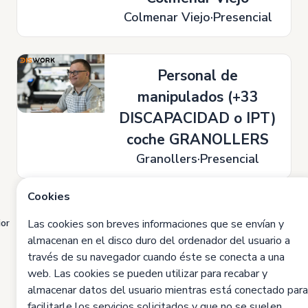
Colmenar Viejo
Presencial
Personal de
manipulados (+33
DISCAPACIDAD o IPT)
coche GRANOLLERS
Granollers
Presencial
Cookies
1
2
3
4
...
7
8
9
ior
Sig
Las cookies son breves informaciones que se envían y
almacenan en el disco duro del ordenador del usuario a
través de su navegador cuando éste se conecta a una
web. Las cookies se pueden utilizar para recabar y
almacenar datos del usuario mientras está conectado para
facilitarle los servicios solicitados y que no se suelen