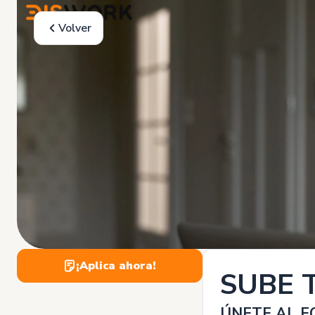
Volver
¡Aplica ahora!
SUBE 
ÚNETE AL E